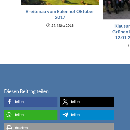
Breitenau vom Eulenhof Oktober
2017
Klausu
29. März 2018
Grünen 
12.01.
Diesen Beitrag teilen:
teilen
teilen
teilen
teilen
drucken